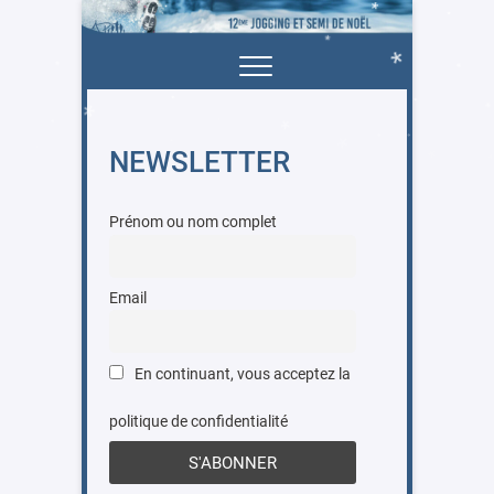
.
Skip
*
*
.
to
*
*
content
*
*
Jogging et semi du
.
.
.
*
.
*
père noel
*
.
.
.
*
NEWSLETTER
*
.
*
.
Prénom ou nom complet
Email
En continuant, vous acceptez la
politique de confidentialité